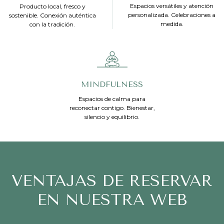
Espacios versátiles y atención
Producto local, fresco y
personalizada. Celebraciones a
sostenible. Conexión auténtica
medida.
con la tradición.
MINDFULNESS
Espacios de calma para
reconectar contigo. Bienestar,
silencio y equilibrio.
VENTAJAS DE RESERVAR
EN NUESTRA WEB