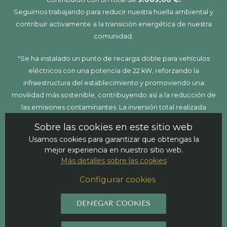
Seguimos trabajando para reducir nuestra huella ambiental y
contribuir activamente a la transición energética de nuestra
comunidad.
"Se ha instalado un punto de recarga doble para vehículos
eléctricos con una potencia de 22 kW, reforzando la
infraestructura del establecimiento y promoviendo una
movilidad más sostenible, contribuyendo así a la reducción de
las emisiones contaminantes. La inversión total realizada
asciende a
8.261,34 €
, de los cuales
2.394,10 €
han sido
Sobre las cookies en este sitio web
financiados mediante una ayuda concedida. Esta actuación ha
Usamos cookies para garantizar que obtengas la
sido cofinanciada por el
Plan de Recuperación,
mejor experiencia en nuestro sitio web.
Transformación y Resiliencia
, financiado por la
Unión
Más detalles sobre las cookies
Europea – NextGenerationEU
, en el marco del
Programa
Configurar cookies
MOVES III
de incentivos a la movilidad eficiente y sostenible."
DENEGAR COOKIES